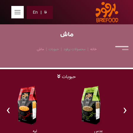
فا
|
En
ماش
خانه
محصولات برفود
حبوبات
ماش
حبوبات
‹
›
لوبیا قرمز
عدس