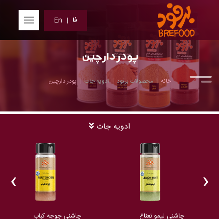
فا
|
En
پودر دارچین
خانه
محصولات برفود
ادویه جات
پودر دارچین
ادویه جات
‹
›
چاشنی لیمو نعناع
چاشنی جوجه کباب