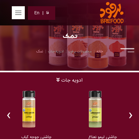
فا
|
En
نمک
خانه
محصولات برفود
ادویه جات
نمک
ادویه جات
‹
›
چاشنی لیمو نعناع
چاشنی جوجه کباب