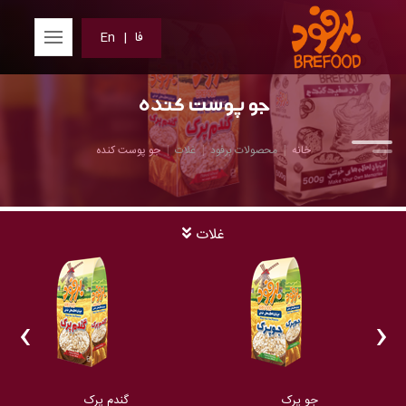
فا
|
En
جو پوست کنده
خانه
محصولات برفود
غلات
جو پوست کنده
غلات
‹
›
جو پرک
گندم پرک