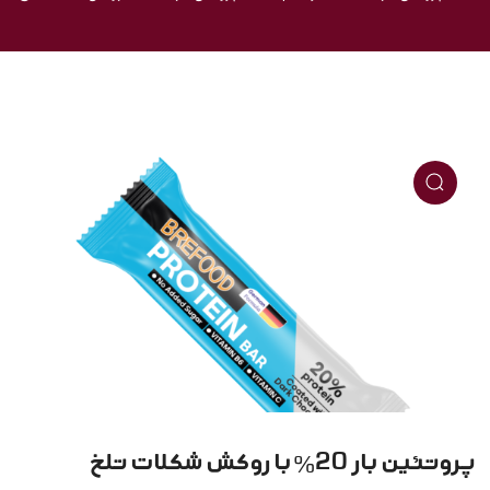
پروتئین بار 20% با روکش شکلات تلخ