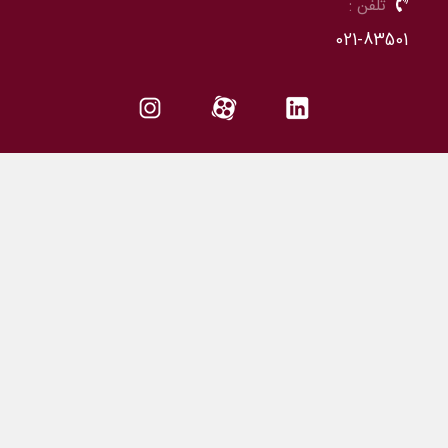
تلفن :
021-83501